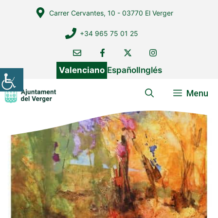
Vés
Carrer Cervantes, 10 - 03770 El Verger
al
contingut
+34 965 75 01 25
Valenciano
Español
Inglés
Menu