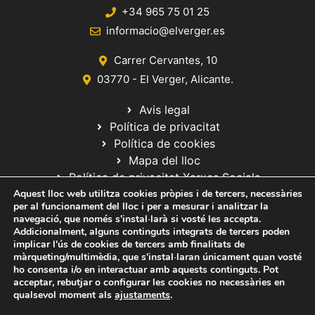
+34 965 75 01 25
informacio@elverger.es
Carrer Cervantes, 10
03770 - El Verger, Alicante.
Avis legal
Política de privacitat
Política de cookies
Mapa del lloc
Política de privacitat Xarxes Socials
Aquest lloc web utilitza cookies pròpies i de tercers, necessàries
per al funcionament del lloc i per a mesurar i analitzar la
navegació, que només s'instal·larà si vosté les accepta.
Addicionalment, alguns continguts integrats de tercers poden
implicar l'ús de cookies de tercers amb finalitats de
màrqueting/multimèdia, que s'instal·laran únicament quan vosté
ho consenta i/o en interactuar amb aquests continguts. Pot
© 2020 Web desarrollada por el Servicio de Informática de Diputación
acceptar, rebutjar o configurar les cookies no necessàries en
de Alicante
qualsevol moment als
ajustaments
.