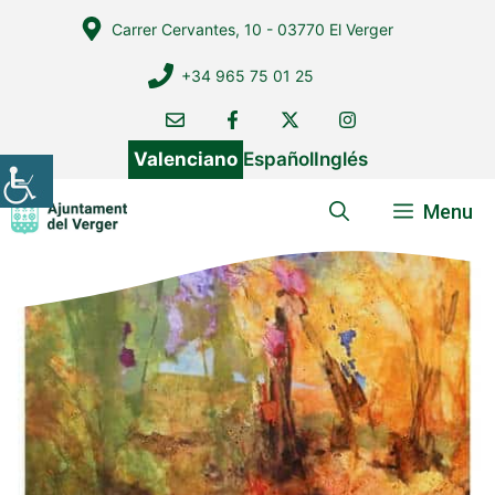
Vés
Carrer Cervantes, 10 - 03770 El Verger
al
contingut
+34 965 75 01 25
Valenciano
Español
Inglés
Menu