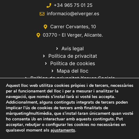
+34 965 75 01 25
informacio@elverger.es
Carrer Cervantes, 10
03770 - El Verger, Alicante.
Avis legal
Política de privacitat
Política de cookies
Mapa del lloc
Política de privacitat Xarxes Socials
Aquest lloc web utilitza cookies pròpies i de tercers, necessàries
per al funcionament del lloc i per a mesurar i analitzar la
navegació, que només s'instal·larà si vosté les accepta.
Addicionalment, alguns continguts integrats de tercers poden
implicar l'ús de cookies de tercers amb finalitats de
màrqueting/multimèdia, que s'instal·laran únicament quan vosté
ho consenta i/o en interactuar amb aquests continguts. Pot
© 2020 Web desarrollada por el Servicio de Informática de Diputación
acceptar, rebutjar o configurar les cookies no necessàries en
de Alicante
qualsevol moment als
ajustaments
.