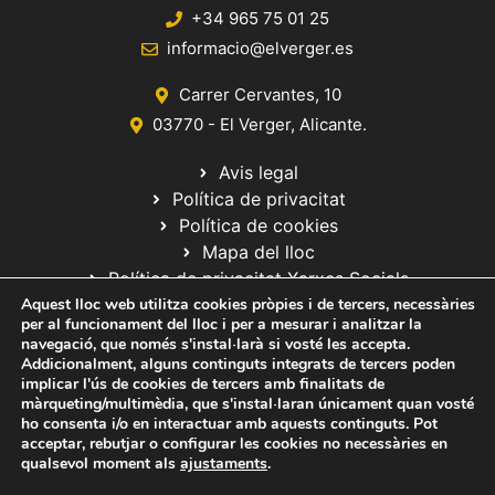
+34 965 75 01 25
informacio@elverger.es
Carrer Cervantes, 10
03770 - El Verger, Alicante.
Avis legal
Política de privacitat
Política de cookies
Mapa del lloc
Política de privacitat Xarxes Socials
Aquest lloc web utilitza cookies pròpies i de tercers, necessàries
per al funcionament del lloc i per a mesurar i analitzar la
navegació, que només s'instal·larà si vosté les accepta.
Addicionalment, alguns continguts integrats de tercers poden
implicar l'ús de cookies de tercers amb finalitats de
màrqueting/multimèdia, que s'instal·laran únicament quan vosté
ho consenta i/o en interactuar amb aquests continguts. Pot
© 2020 Web desarrollada por el Servicio de Informática de Diputación
acceptar, rebutjar o configurar les cookies no necessàries en
de Alicante
qualsevol moment als
ajustaments
.