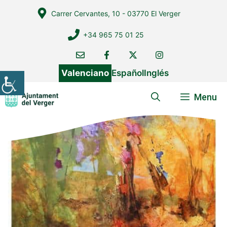
Vés
Carrer Cervantes, 10 - 03770 El Verger
al
contingut
+34 965 75 01 25
Valenciano
Español
Inglés
Menu