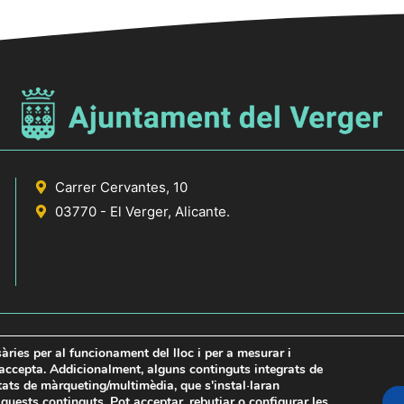
Carrer Cervantes, 10
03770 - El Verger, Alicante.
sàries per al funcionament del lloc i per a mesurar i
s accepta. Addicionalment, alguns continguts integrats de
itats de màrqueting/multimèdia, que s'instal·laran
icante
uests continguts. Pot acceptar, rebutjar o configurar les