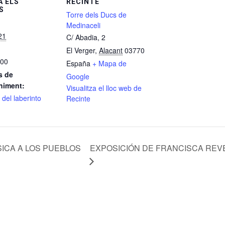
 ELS
RECINTE
S
Torre dels Ducs de
Medinaceli
21
C/ Abadia, 2
El Verger
,
Alacant
03770
:00
España
+ Mapa de
s de
Google
niment:
Visualitza el lloc web de
del laberinto
Recinte
ICA A LOS PUEBLOS
EXPOSICIÓN DE FRANCISCA REV