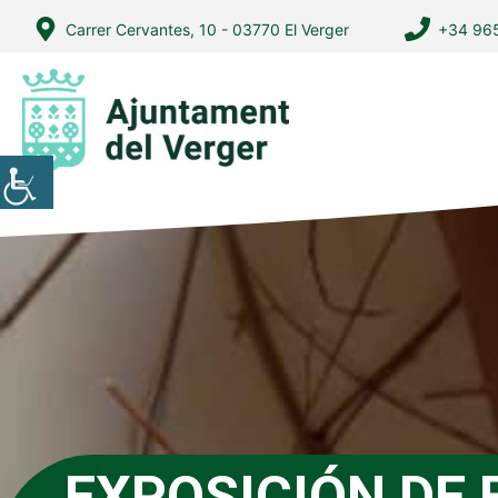
Vés
Carrer Cervantes, 10 - 03770 El Verger
+34 965
al
contingut
EXPOSICIÓN DE