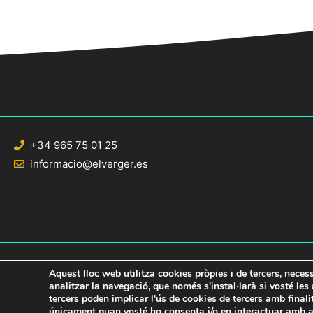
+34 965 75 01 25
informacio@elverger.es
Aquest lloc web utilitza cookies pròpies i de tercers, neces
analitzar la navegació, que només s'instal·larà si vosté le
tercers poden implicar l'ús de cookies de tercers amb final
© 2020 Web desarrollada por el Servicio de Informática de Diputación de Al
únicament quan vosté ho consenta i/o en interactuar amb aq