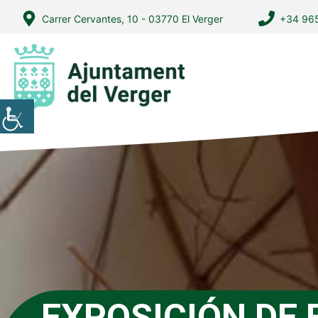
Vés
Carrer Cervantes, 10 - 03770 El Verger
+34 965
al
contingut
EXPOSICIÓN DE