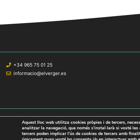
+34 965 75 01 25
informacio@elverger.es
Aquest lloc web utilitza cookies pròpies i de tercers, neces
analitzar la navegació, que només s'instal·larà si vosté le
tercers poden implicar l'ús de cookies de tercers amb final
© 2020 Web desarrollada por el Servicio de Informática de Diputación de Al
únicament quan vosté ho consenta i/o en interactuar amb aq