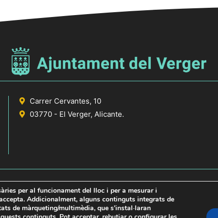
Carrer Cervantes, 10
03770 - El Verger, Alicante.
sàries per al funcionament del lloc i per a mesurar i
s accepta. Addicionalment, alguns continguts integrats de
itats de màrqueting/multimèdia, que s'instal·laran
icante
uests continguts. Pot acceptar, rebutjar o configurar les