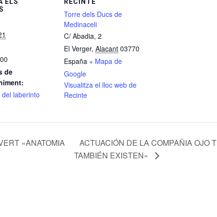
 ELS
RECINTE
S
Torre dels Ducs de
Medinaceli
21
C/ Abadia, 2
El Verger
,
Alacant
03770
:00
España
+ Mapa de
s de
Google
niment:
Visualitza el lloc web de
del laberinto
Recinte
VERT «ANATOMIA
ACTUACIÓN DE LA COMPAÑIA OJO 
TAMBIÉN EXISTEN»