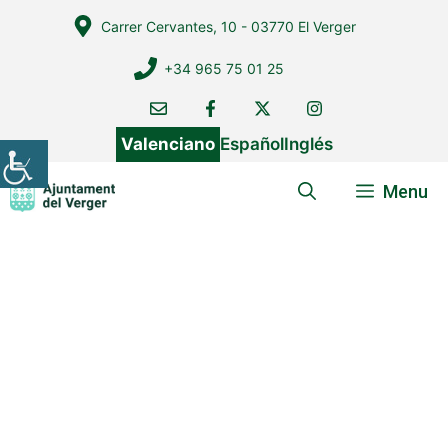
Vés
Carrer Cervantes, 10 - 03770 El Verger
al
contingut
+34 965 75 01 25
Valenciano
Español
Inglés
Menu