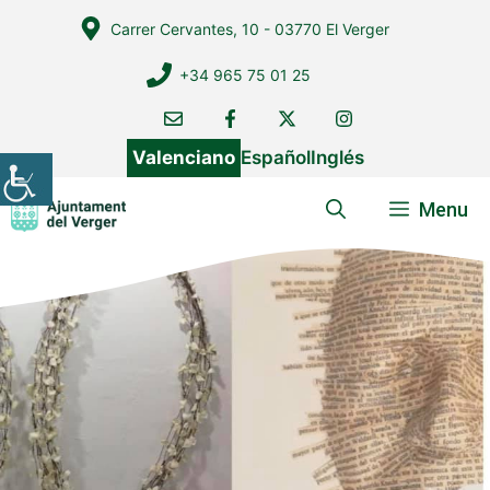
Vés
Carrer Cervantes, 10 - 03770 El Verger
al
contingut
+34 965 75 01 25
Valenciano
Español
Inglés
Menu