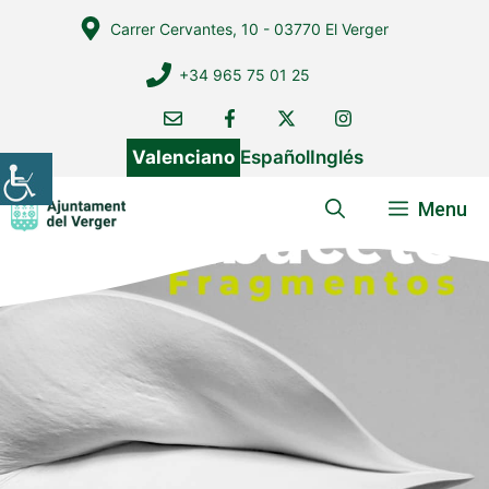
Vés
Carrer Cervantes, 10 - 03770 El Verger
al
contingut
+34 965 75 01 25
Valenciano
Español
Inglés
Menu