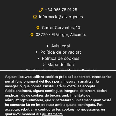
+34 965 75 01 25
informacio@elverger.es
Carrer Cervantes, 10
03770 - El Verger, Alicante.
Avis legal
Política de privacitat
Política de cookies
Mapa del lloc
Política de privacitat Xarxes Socials
Aquest lloc web utilitza cookies pròpies i de tercers, necessàries
per al funcionament del lloc i per a mesurar i analitzar la
navegació, que només s'instal·larà si vosté les accepta.
Addicionalment, alguns continguts integrats de tercers poden
implicar l'ús de cookies de tercers amb finalitats de
màrqueting/multimèdia, que s'instal·laran únicament quan vosté
ho consenta i/o en interactuar amb aquests continguts. Pot
© 2020 Web desarrollada por el Servicio de Informática de Diputación
acceptar, rebutjar o configurar les cookies no necessàries en
de Alicante
qualsevol moment als
ajustaments
.