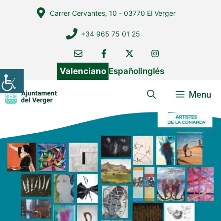
Vés
Carrer Cervantes, 10 - 03770 El Verger
al
contingut
+34 965 75 01 25
Valenciano
Español
Inglés
Menu