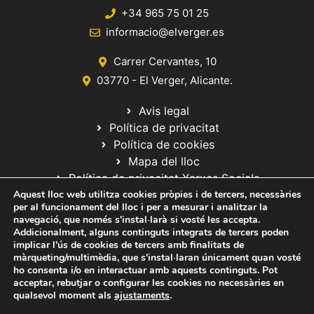
+34 965 75 01 25
informacio@elverger.es
Carrer Cervantes, 10
03770 - El Verger, Alicante.
Avis legal
Política de privacitat
Política de cookies
Mapa del lloc
Política de privacitat Xarxes Socials
Aquest lloc web utilitza cookies pròpies i de tercers, necessàries
per al funcionament del lloc i per a mesurar i analitzar la
navegació, que només s'instal·larà si vosté les accepta.
Addicionalment, alguns continguts integrats de tercers poden
implicar l'ús de cookies de tercers amb finalitats de
màrqueting/multimèdia, que s'instal·laran únicament quan vosté
ho consenta i/o en interactuar amb aquests continguts. Pot
© 2020 Web desarrollada por el Servicio de Informática de Diputación
acceptar, rebutjar o configurar les cookies no necessàries en
de Alicante
qualsevol moment als
ajustaments
.