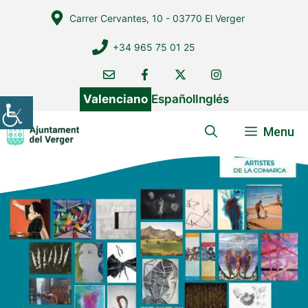
Vés
Carrer Cervantes, 10 - 03770 El Verger
al
contingut
+34 965 75 01 25
Valenciano
Español
Inglés
Menu