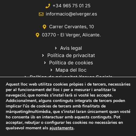
+34 965 75 01 25
informacio@elverger.es
Carrer Cervantes, 10
03770 - El Verger, Alicante.
Avis legal
Política de privacitat
Política de cookies
Mapa del lloc
Política de privacitat Xarxes Socials
Aquest lloc web utilitza cookies pròpies i de tercers, necessàries
per al funcionament del lloc i per a mesurar i analitzar la
navegació, que només s'instal·larà si vosté les accepta.
Addicionalment, alguns continguts integrats de tercers poden
implicar l'ús de cookies de tercers amb finalitats de
màrqueting/multimèdia, que s'instal·laran únicament quan vosté
ho consenta i/o en interactuar amb aquests continguts. Pot
© 2020 Web desarrollada por el Servicio de Informática de Diputación
acceptar, rebutjar o configurar les cookies no necessàries en
de Alicante
qualsevol moment als
ajustaments
.