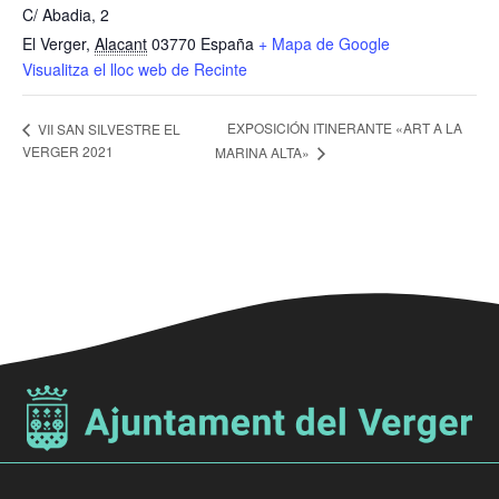
C/ Abadia, 2
El Verger
,
Alacant
03770
España
+ Mapa de Google
Visualitza el lloc web de Recinte
EXPOSICIÓN ITINERANTE «ART A LA
VII SAN SILVESTRE EL
VERGER 2021
MARINA ALTA»