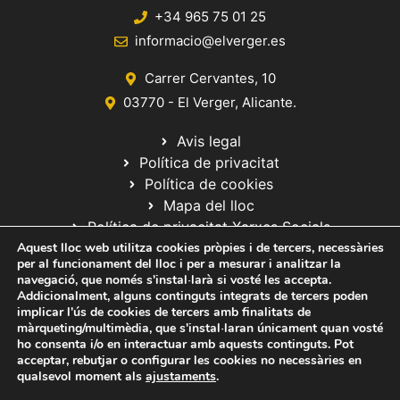
+34 965 75 01 25
informacio@elverger.es
Carrer Cervantes, 10
03770 - El Verger, Alicante.
Avis legal
Política de privacitat
Política de cookies
Mapa del lloc
Política de privacitat Xarxes Socials
Aquest lloc web utilitza cookies pròpies i de tercers, necessàries
per al funcionament del lloc i per a mesurar i analitzar la
navegació, que només s'instal·larà si vosté les accepta.
Addicionalment, alguns continguts integrats de tercers poden
implicar l'ús de cookies de tercers amb finalitats de
màrqueting/multimèdia, que s'instal·laran únicament quan vosté
ho consenta i/o en interactuar amb aquests continguts. Pot
© 2020 Web desarrollada por el Servicio de Informática de Diputación
acceptar, rebutjar o configurar les cookies no necessàries en
de Alicante
qualsevol moment als
ajustaments
.