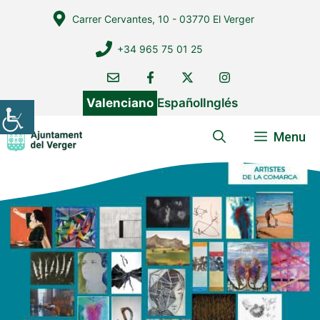
Vés
Carrer Cervantes, 10 - 03770 El Verger
al
contingut
+34 965 75 01 25
Valenciano
Español
Inglés
Menu