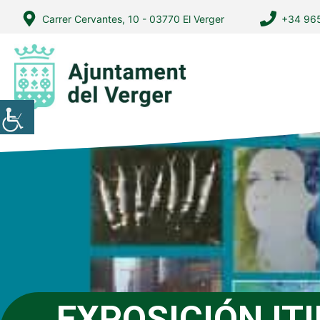
Vés
Carrer Cervantes, 10 - 03770 El Verger
+34 965
al
contingut
EXPOSICIÓN IT