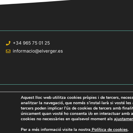
+34 965 75 01 25
informacio@elverger.es
Aquest lloc web utilitza cookies pròpies i de tercers, neces
analitzar la navegació, que només s'instal·larà si vosté le
tercers poden implicar l'ús de cookies de tercers amb final
© 2020 Web desarrollada por el Servicio de Informática de Diputación de Al
únicament quan vosté ho consenta i/o en interactuar amb aq
cookies no necessàries en qualsevol moment als
ajustame
Per a més informació visite la nostra
Política de cookies
.