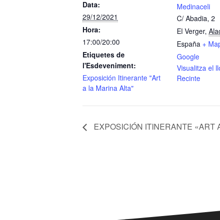
Data:
Medinaceli
29/12/2021
C/ Abadia, 2
Hora:
El Verger
,
Ala
17:00/20:00
España
+ Ma
Etiquetes de
Google
l'Esdeveniment:
Visualitza el 
Exposición Itinerante "Art
Recinte
a la Marina Alta"
EXPOSICIÓN ITINERANTE «ART A