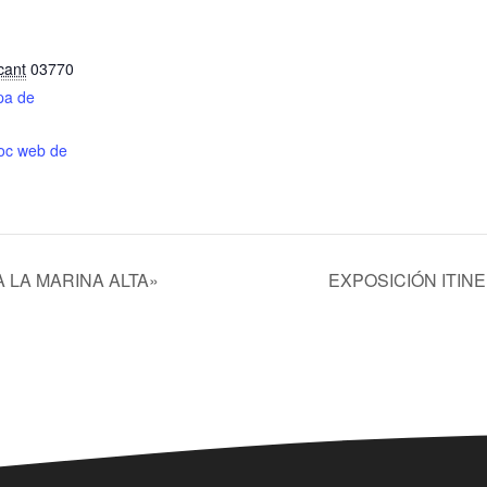
cant
03770
pa de
lloc web de
 LA MARINA ALTA»
EXPOSICIÓN ITIN