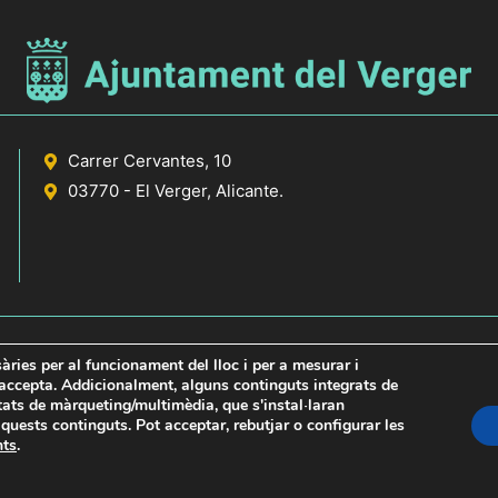
Carrer Cervantes, 10
03770 - El Verger, Alicante.
sàries per al funcionament del lloc i per a mesurar i
s accepta. Addicionalment, alguns continguts integrats de
itats de màrqueting/multimèdia, que s'instal·laran
icante
uests continguts. Pot acceptar, rebutjar o configurar les
nts
.