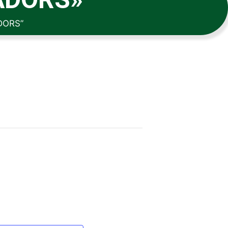
DORS”