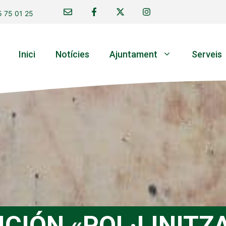
 75 01 25
Inici
Notícies
Ajuntament
Serveis
ICIÓN «POL·LINITZ