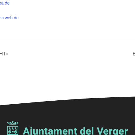
pa de
lloc web de
GHT»