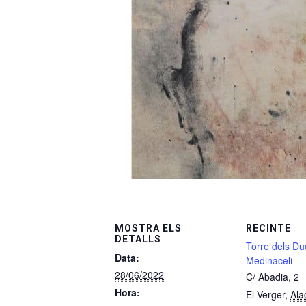
MOSTRA ELS
RECINTE
DETALLS
Torre dels Du
Data:
Medinaceli
28/06/2022
C/ Abadia, 2
Hora:
El Verger
,
Ala