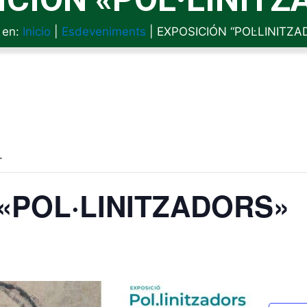
 en:
Inicio
|
Esdeveniments
|
EXPOSICIÓN “POL·LINITZA
.
«POL·LINITZADORS»