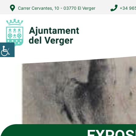
Vés
Carrer Cervantes, 10 - 03770 El Verger
+34 965
al
contingut
EXPOS