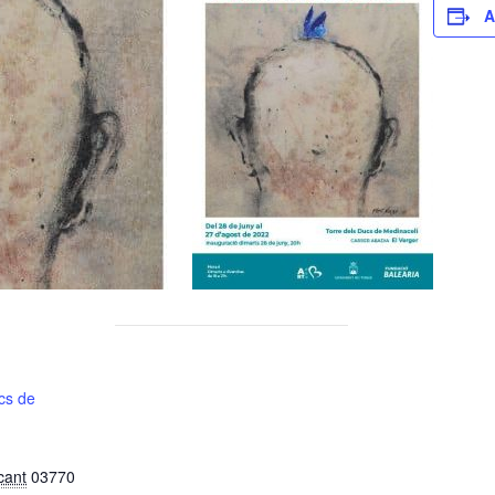
A
cs de
cant
03770