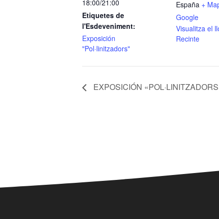
18:00/21:00
España
+ Ma
Etiquetes de
Google
l'Esdeveniment:
Visualitza el 
Exposición
Recinte
"Pol·linitzadors"
EXPOSICIÓN «POL·LINITZADORS