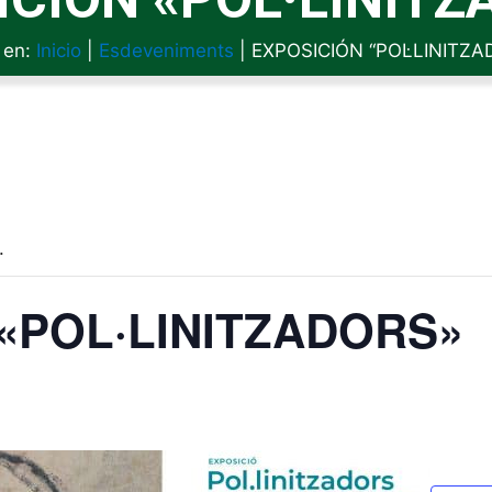
 en:
Inicio
|
Esdeveniments
|
EXPOSICIÓN “POL·LINITZA
.
«POL·LINITZADORS»