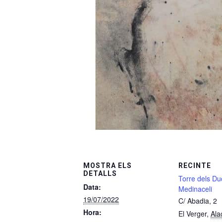
MOSTRA ELS
RECINTE
DETALLS
Torre dels Du
Data:
Medinaceli
19/07/2022
C/ Abadia, 2
Hora:
El Verger
,
Ala