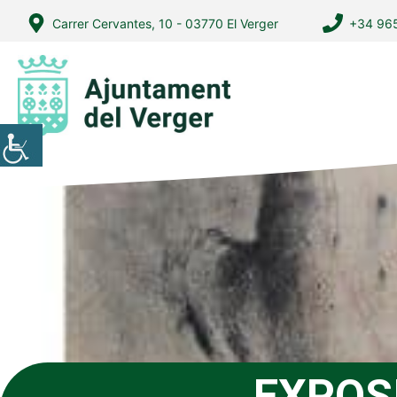
Vés
Carrer Cervantes, 10 - 03770 El Verger
+34 965
al
contingut
EXPOS