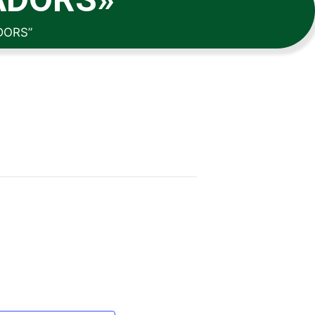
DORS”