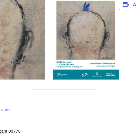
A
cs de
cant
03770