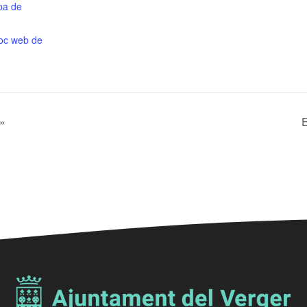
pa de
lloc web de
»