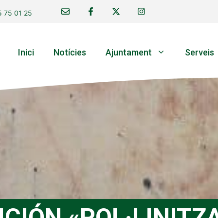
 75 01 25
Inici
Notícies
Ajuntament
Serveis
ICIÓN «POL·LINITZ