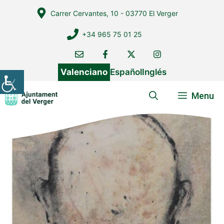
Vés
Carrer Cervantes, 10 - 03770 El Verger
al
contingut
+34 965 75 01 25
Valenciano
Español
Inglés
Menu