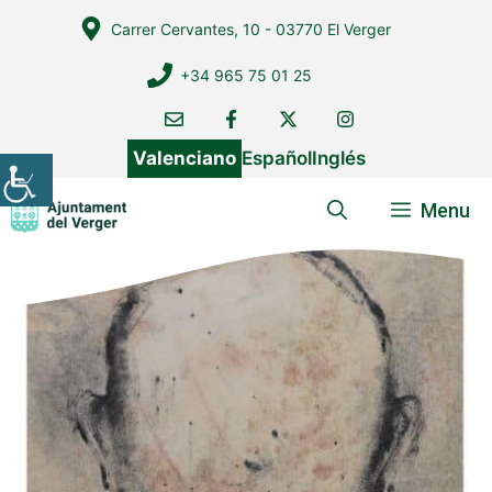
Vés
Carrer Cervantes, 10 - 03770 El Verger
al
contingut
+34 965 75 01 25
Valenciano
Español
Inglés
Menu