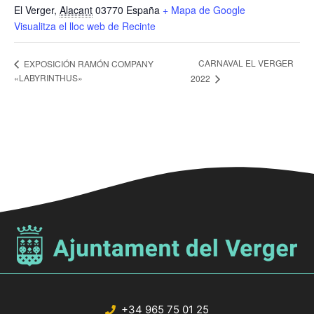
El Verger
,
Alacant
03770
España
+ Mapa de Google
Visualitza el lloc web de Recinte
CARNAVAL EL VERGER
EXPOSICIÓN RAMÓN COMPANY
«LABYRINTHUS»
2022
+34 965 75 01 25