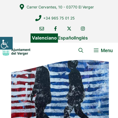
Vés
Carrer Cervantes, 10 - 03770 El Verger
al
contingut
+34 965 75 01 25
Valenciano
Español
Inglés
Menu