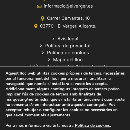
informacio@elverger.es
Carrer Cervantes, 10
03770 - El Verger, Alicante.
Avis legal
Política de privacitat
Política de cookies
Mapa del lloc
Política de privacitat Xarxes Socials
Aquest lloc web utilitza cookies pròpies i de tercers, necessàries
per al funcionament del lloc i per a mesurar i analitzar la
navegació, que només s'instal·larà si vosté les accepta.
Addicionalment, alguns continguts integrats de tercers poden
implicar l'ús de cookies de tercers amb finalitats de
màrqueting/multimèdia, que s'instal·laran únicament quan vosté
ho consenta i/o en interactuar amb aquests continguts. Pot
© 2020 Web desarrollada por el Servicio de Informática de Diputación
acceptar, rebutjar o configurar les cookies no necessàries en
de Alicante
qualsevol moment als
ajustaments
.
Per a més informació visite la nostra
Política de cookies
.