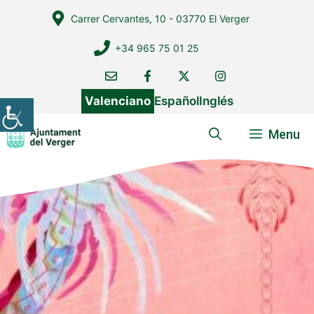
Vés
Carrer Cervantes, 10 - 03770 El Verger
al
contingut
+34 965 75 01 25
Valenciano
Español
Inglés
Menu