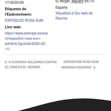
El Verger
,
Alacant
03770
17:00/20:00
España
Etiquetes de
Visualitza el lloc web de
l'Esdeveniment:
Recinte
EXPOSICIÓ ROSA SUM
Lloc web:
https://www.elverger.es/eve
nt/exposicio-rosa-sum-
adriana-figueras/2020-02-
11/
EXPOSICIÓN ROSA SUM
VI CARRERA SOLIDARIA CONTRA
EL CÁNCER EL VERGER
“ADRIANA FIGUERAS”