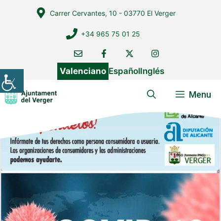
Vés
Carrer Cervantes, 10 - 03770 El Verger
al
contingut
+34 965 75 01 25
Valenciano
Español
Inglés
Menu