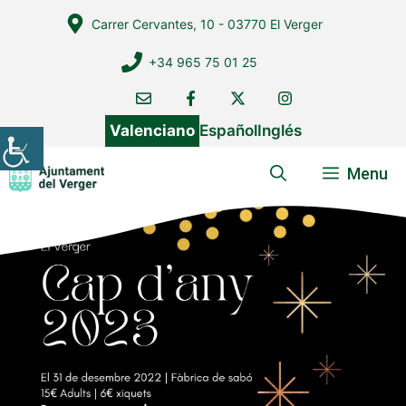
Vés
Carrer Cervantes, 10 - 03770 El Verger
al
contingut
+34 965 75 01 25
Valenciano
Español
Inglés
Menu