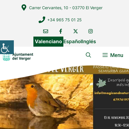
Vés
Carrer Cervantes, 10 - 03770 El Verger
al
contingut
+34 965 75 01 25
Valenciano
Español
Inglés
Menu