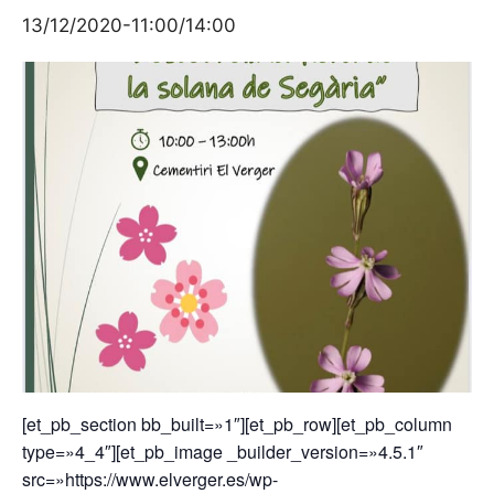
13/12/2020-11:00
/
14:00
[et_pb_section bb_built=»1″][et_pb_row][et_pb_column
type=»4_4″][et_pb_image _builder_version=»4.5.1″
src=»https://www.elverger.es/wp-