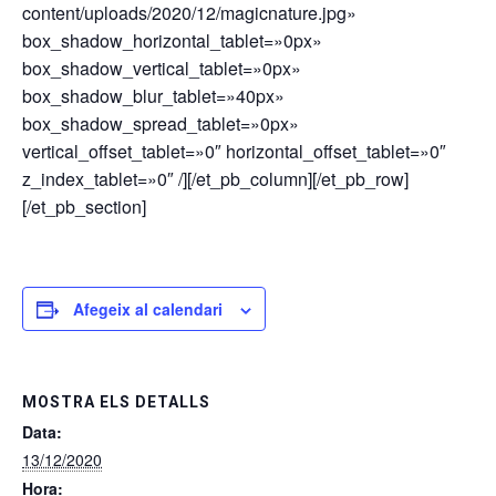
content/uploads/2020/12/magicnature.jpg»
box_shadow_horizontal_tablet=»0px»
box_shadow_vertical_tablet=»0px»
box_shadow_blur_tablet=»40px»
box_shadow_spread_tablet=»0px»
vertical_offset_tablet=»0″ horizontal_offset_tablet=»0″
z_index_tablet=»0″ /][/et_pb_column][/et_pb_row]
[/et_pb_section]
Afegeix al calendari
MOSTRA ELS DETALLS
Data:
13/12/2020
Hora: