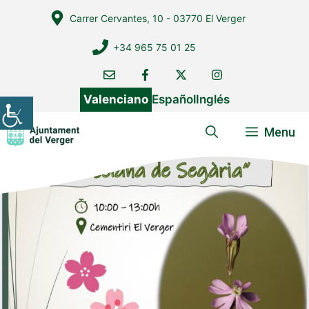
Vés
Carrer Cervantes, 10 - 03770 El Verger
al
contingut
+34 965 75 01 25
Valenciano
Español
Inglés
Menu