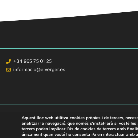
+34 965 75 01 25
informacio@elverger.es
Aquest lloc web utilitza cookies pròpies i de tercers, neces
analitzar la navegació, que només s'instal·larà si vosté le
tercers poden implicar l'ús de cookies de tercers amb final
© 2020 Web desarrollada por el Servicio de Informática de Diputación de Al
únicament quan vosté ho consenta i/o en interactuar amb aq