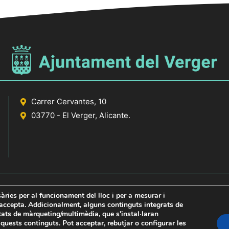
Carrer Cervantes, 10
03770 - El Verger, Alicante.
sàries per al funcionament del lloc i per a mesurar i
s accepta. Addicionalment, alguns continguts integrats de
itats de màrqueting/multimèdia, que s'instal·laran
icante
uests continguts. Pot acceptar, rebutjar o configurar les