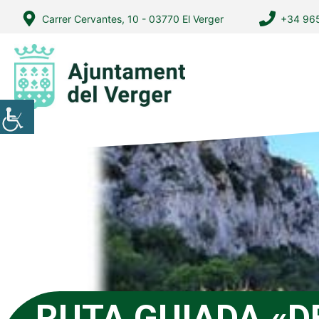
Vés
Carrer Cervantes, 10 - 03770 El Verger
+34 965
al
contingut
RUTA GUIADA «D