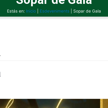
Estás en:
Inicio
|
Esdeveniments
|
Sopar de Gala
.
a