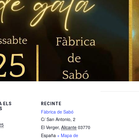
 ELS
RECINTE
S
Fàbrica de Sabó
C/ San Antonio, 2
25
El Verger
,
Alicante
03770
España
+ Mapa de