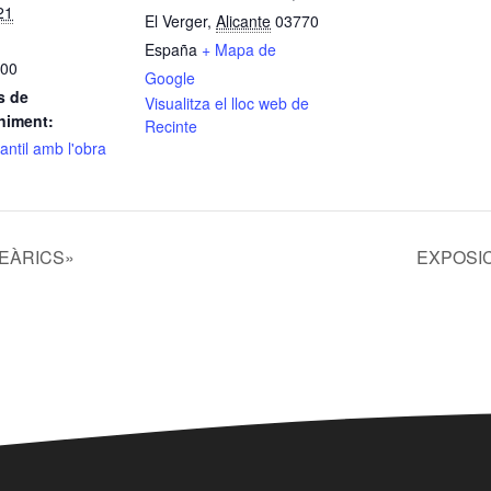
21
El Verger
,
Alicante
03770
España
+ Mapa de
:00
Google
s de
Visualitza el lloc web de
niment:
Recinte
fantil amb l'obra
LEÀRICS»
EXPOSIC