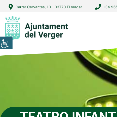
Vés
Carrer Cervantes, 10 - 03770 El Verger
+34 965
al
contingut
TEATRO INFANT