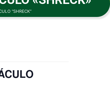
CULO “SHRECK”
TÁCULO