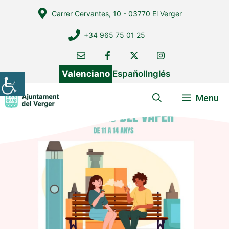
Vés
Carrer Cervantes, 10 - 03770 El Verger
al
contingut
+34 965 75 01 25
Valenciano
Español
Inglés
Menu