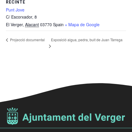
RECINTE
Punt Jove
C/ Escorxador, 8
El Verger
,
Alacant
03770
Spain
+ Mapa de Google
Exposició aigua, pedra, buit de Juan Tàrrega
Projecció documental