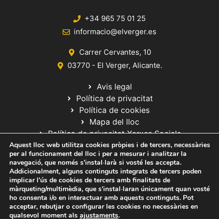
+34 965 75 01 25
informacio@elverger.es
Carrer Cervantes, 10
03770 - El Verger, Alicante.
Avis legal
Política de privacitat
Política de cookies
Mapa del lloc
Política de privacitat Xarxes Socials
Aquest lloc web utilitza cookies pròpies i de tercers, necessàries
per al funcionament del lloc i per a mesurar i analitzar la
navegació, que només s'instal·larà si vosté les accepta.
Addicionalment, alguns continguts integrats de tercers poden
implicar l'ús de cookies de tercers amb finalitats de
màrqueting/multimèdia, que s'instal·laran únicament quan vosté
ho consenta i/o en interactuar amb aquests continguts. Pot
© 2020 Web desarrollada por el Servicio de Informática de Diputación
acceptar, rebutjar o configurar les cookies no necessàries en
de Alicante
qualsevol moment als
ajustaments
.