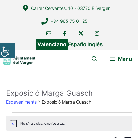
Vés
Carrer Cervantes, 10 - 03770 El Verger
al
contingut
+34 965 75 01 25
Valenciano
Español
Inglés
Menu
Exposició Marga Guasch
Esdeveniments
Exposició Marga Guasch
Esdeveniments
No s'ha trobat cap resultat.
A
v
í