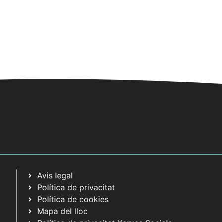
e
e
n
n
t
t
s
s
,
,
Avis legal
Política de privacitat
Política de cookies
Mapa del lloc