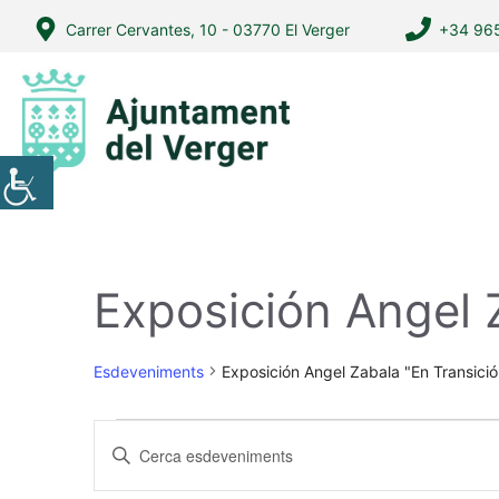
Vés
Carrer Cervantes, 10 - 03770 El Verger
+34 965
al
contingut
Exposición Angel 
Esdeveniments
Exposición Angel Zabala "En Transició
Esdeveniments
N
I
a
n