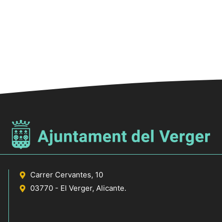
e
e
e
n
n
n
t
t
s
s
s
,
,
Carrer Cervantes, 10
03770 - El Verger, Alicante.