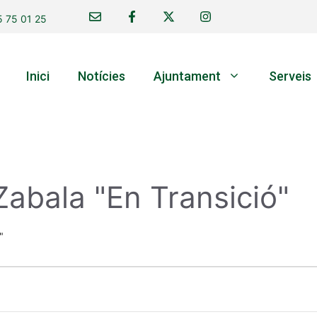
 75 01 25
Inici
Notícies
Ajuntament
Serveis
Zabala "En Transició"
"