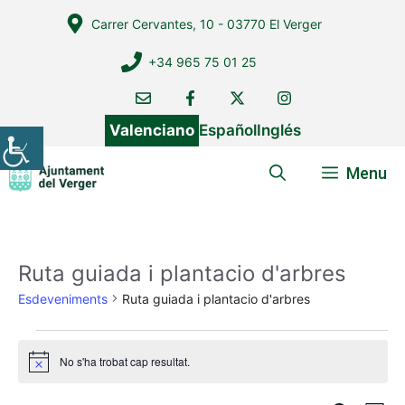
Vés
Carrer Cervantes, 10 - 03770 El Verger
al
contingut
+34 965 75 01 25
Valenciano
Español
Inglés
Menu
Ruta guiada i plantacio d'arbres
Esdeveniments
Ruta guiada i plantacio d'arbres
Esdeveniments
No s'ha trobat cap resultat.
A
v
í