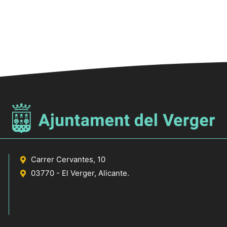
12
Expo
Torre
2, El
17:00
SET.
13
Expo
Torre
2, El
Carrer Cervantes, 10
03770 - El Verger, Alicante.
17:00
SET.