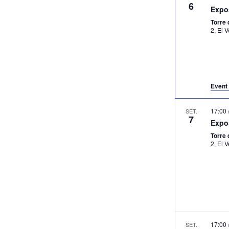
6
Expo
Torre
2, El
Event 
17:00
SET.
7
Expo
Torre
2, El
17:00
SET.