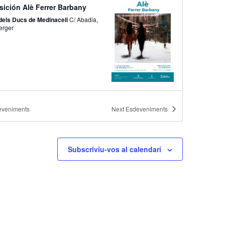
sición Alè Ferrer Barbany
s
 dels Ducs de Medinaceli
C/ Abadia,
E
 Verger
s
d
e
v
e
n
/
20:00
eveniments
Next
Esdeveniments
i
sición Alè Ferrer Barbany
m
 dels Ducs de Medinaceli
C/ Abadia,
e
 Verger
Subscriviu-vos al calendari
n
t
/
20:00