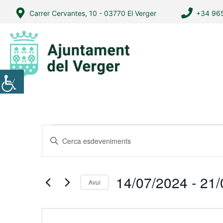
Vés
Carrer Cervantes, 10 - 03770 El Verger
+34 965
al
contingut
Esdeveniments
N
I
a
n
v
t
r
e
14/07/2024
 - 
21/
Avui
o
g
S
d
a
e
u
l