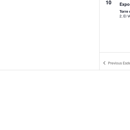
10
Expo
Torre
2, El
17:00
SET.
Previous
Esd
11
Expo
Torre
2, El
17:00
SET.