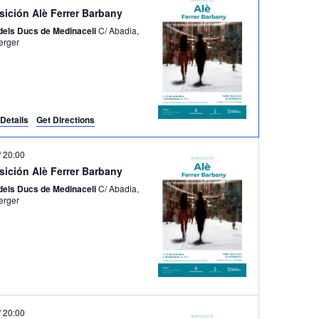
sición Alè Ferrer Barbany
ó
 dels Ducs de Medinaceli
C/ Abadia,
d
 Verger
e
v
i
s
Details
Get Directions
u
a
/
20:00
l
sición Alè Ferrer Barbany
i
 dels Ducs de Medinaceli
C/ Abadia,
t
 Verger
z
a
c
i
o
n
/
20:00