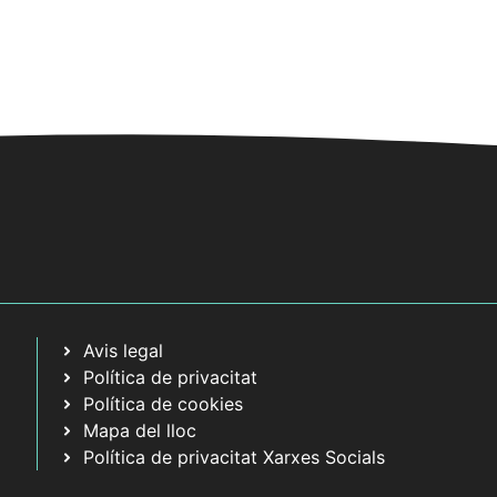
sición Alè Ferrer Barbany
 dels Ducs de Medinaceli
C/ Abadia,
 Verger
/
20:00
sición Alè Ferrer Barbany
 dels Ducs de Medinaceli
C/ Abadia,
 Verger
Avis legal
Política de privacitat
Política de cookies
Mapa del lloc
Política de privacitat Xarxes Socials
/
20:00