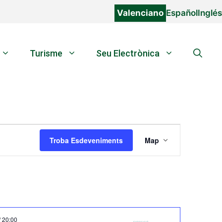
Valenciano
Español
Inglés
Turisme
Seu Electrònica
N
Troba Esdeveniments
Map
a
v
e
g
a
c
i
/
20:00