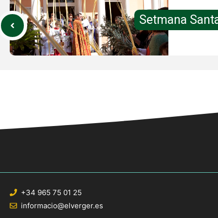
Setmana Sant
+34 965 75 01 25
informacio@elverger.es