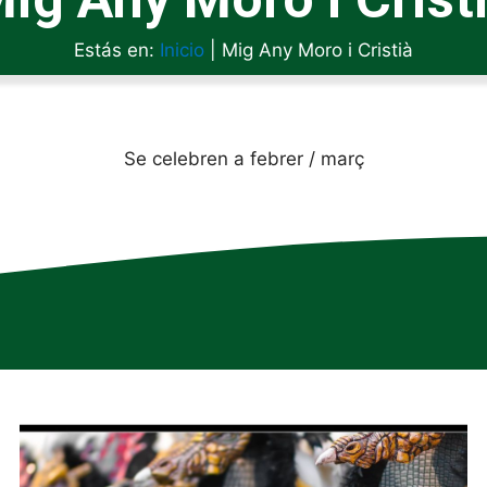
Estás en:
Inicio
|
Mig Any Moro i Cristià
Se
celebren a febrer / març