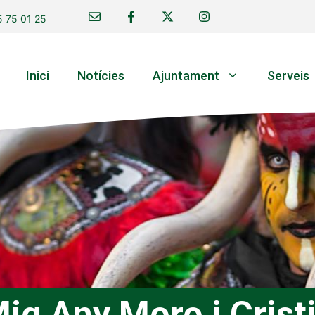
 75 01 25
Inici
Notícies
Ajuntament
Serveis
ig Any Moro i Crist