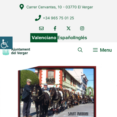
Vés
Carrer Cervantes, 10 - 03770 El Verger
al
contingut
+34 965 75 01 25
Valenciano
Español
Inglés
Menu