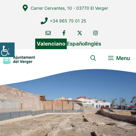
Vés
Carrer Cervantes, 10 - 03770 El Verger
al
contingut
+34 965 75 01 25
Valenciano
Español
Inglés
Menu