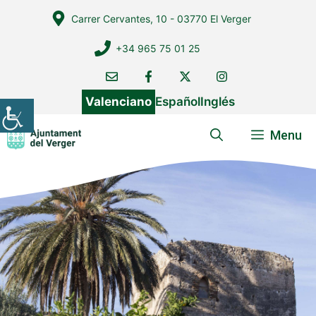
Vés
Carrer Cervantes, 10 - 03770 El Verger
al
contingut
+34 965 75 01 25
Valenciano
Español
Inglés
Menu