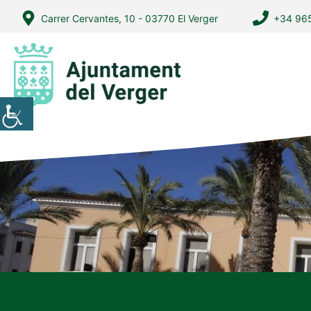
Vés
Carrer Cervantes, 10 - 03770 El Verger
+34 965
al
contingut