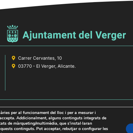
Carrer Cervantes, 10
03770 - El Verger, Alicante.
sàries per al funcionament del lloc i per a mesurar i
s accepta. Addicionalment, alguns continguts integrats de
itats de màrqueting/multimèdia, que s'instal·laran
icante
uests continguts. Pot acceptar, rebutjar o configurar les