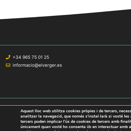
+34 965 75 01 25
informacio@elverger.es
Aquest lloc web utilitza cookies pròpies i de tercers, neces
analitzar la navegació, que només s'instal·larà si vosté le
tercers poden implicar l'ús de cookies de tercers amb final
© 2020 Web desarrollada por el Servicio de Informática de Diputación de Al
únicament quan vosté ho consenta i/o en interactuar amb aq