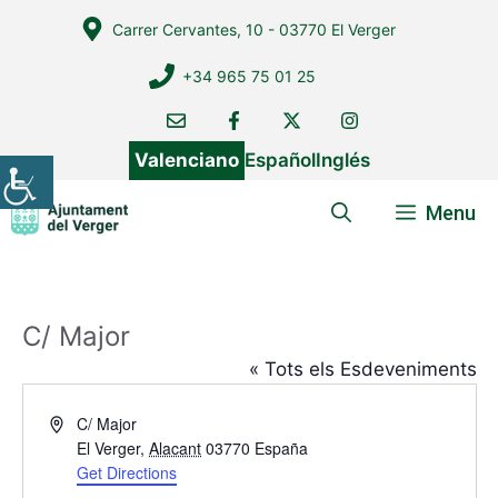
Vés
Carrer Cervantes, 10 - 03770 El Verger
al
contingut
+34 965 75 01 25
Valenciano
Español
Inglés
Menu
C/ Major
« Tots els Esdeveniments
A
C/ Major
d
El Verger
,
Alacant
03770
España
d
Get Directions
r