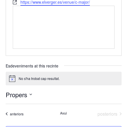
W
https://www.elverger.es/venue/c-major/
e
e
s
b
s
s
i
t
e
Esdeveniments at this recinte
No s'ha trobat cap resultat.
A
v
í
Propers
s
S
e
Esdeveniment
Avui
posteriors
Esdeveniments
anteriors
l
e