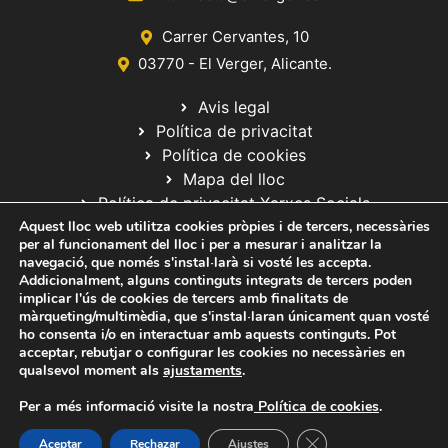
Carrer Cervantes, 10
03770 - El Verger, Alicante.
Avis legal
Política de privacitat
Política de cookies
Mapa del lloc
Política de privacitat Xarxes Socials
Aquest lloc web utilitza cookies pròpies i de tercers, necessàries
per al funcionament del lloc i per a mesurar i analitzar la
navegació, que només s'instal·larà si vosté les accepta.
Addicionalment, alguns continguts integrats de tercers poden
implicar l'ús de cookies de tercers amb finalitats de
màrqueting/multimèdia, que s'instal·laran únicament quan vosté
ho consenta i/o en interactuar amb aquests continguts. Pot
© 2020 Web desarrollada por el Servicio de Informática de Diputación
acceptar, rebutjar o configurar les cookies no necessàries en
de Alicante
qualsevol moment als
ajustaments
.
Per a més informació visite la nostra
Política de cookies
.
Tanca el bàner de ga
Aceptar
Rechazar
Ajustes