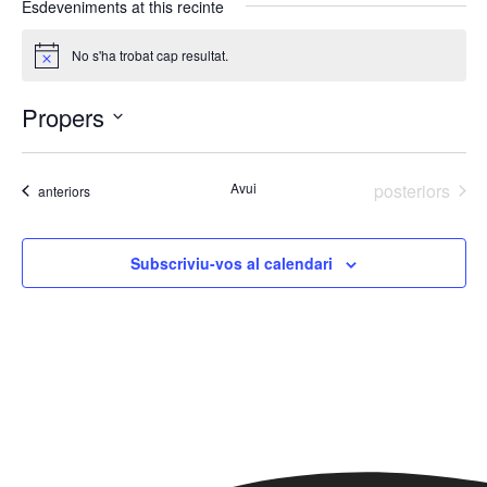
Esdeveniments at this recinte
i
t
No s'ha trobat cap resultat.
A
e
v
í
Propers
s
S
e
Esdeveniment
Avui
posteriors
Esdeveniments
anteriors
l
e
c
Subscriviu-vos al calendari
c
i
o
n
a
u
n
a