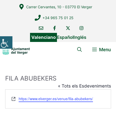
Vés
Carrer Cervantes, 10 - 03770 El Verger
al
contingut
+34 965 75 01 25
Valenciano
Español
Inglés
Menu
FILA ABUBEKERS
« Tots els Esdeveniments
W
https://www.elverger.es/venue/fila-abubekers/
e
b
s