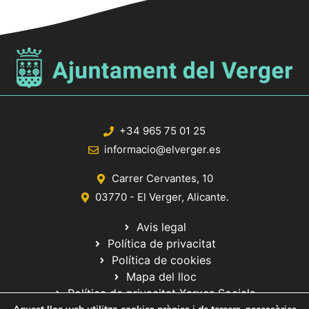
d
a
t
a
.
+34 965 75 01 25
informacio@elverger.es
Carrer Cervantes, 10
03770 - El Verger, Alicante.
Avis legal
Política de privacitat
Política de cookies
Mapa del lloc
Política de privacitat Xarxes Socials