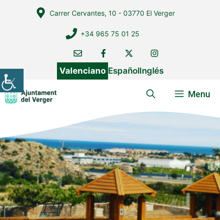
Vés
Carrer Cervantes, 10 - 03770 El Verger
al
contingut
+34 965 75 01 25
Valenciano
Español
Inglés
Menu