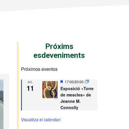
Próxims
esdeveniments
Próximos eventos
D
17:00
/
20:00
AG.
11
e
Exposició «Torre
s
de mescles» de
t
a
Jeanne M.
c
Connolly
a
t
s
Visualitza el calendari