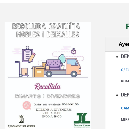
Aye
DE
C/ E
ROM
DE
CAMI
MIR