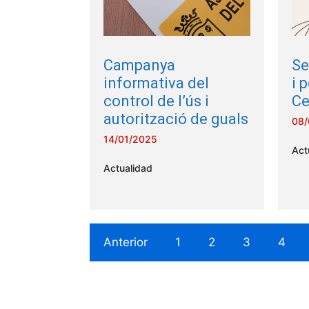
Campanya
Se
informativa del
i 
control de l’ús i
Ce
autorització de guals
08/
14/01/2025
Act
Actualidad
Anterior
1
2
3
4