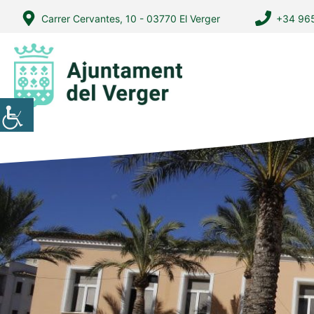
Vés
Carrer Cervantes, 10 - 03770 El Verger
+34 965
al
contingut