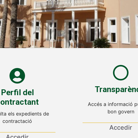
Transparèn
Perfil del
ontractant
Accés a informació pú
bon govern
lta els expedients de
contractació
Accedir
Accedir