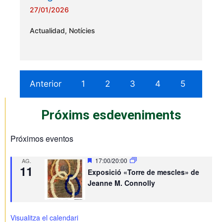
27/01/2026
Actualidad
,
Notícies
Anterior
1
2
3
4
5
Seg
Próxims esdeveniments
Próximos eventos
D
17:00
/
20:00
AG.
11
e
Exposició «Torre de mescles» de
s
Jeanne M. Connolly
t
a
c
a
t
Visualitza el calendari