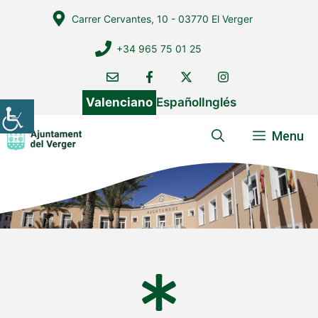
Vés
Carrer Cervantes, 10 - 03770 El Verger
al
contingut
+34 965 75 01 25
Valenciano
Español
Inglés
Menu