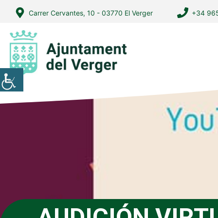
Vés
Carrer Cervantes, 10 - 03770 El Verger
+34 965
al
contingut
AUDICIÓN VIRT