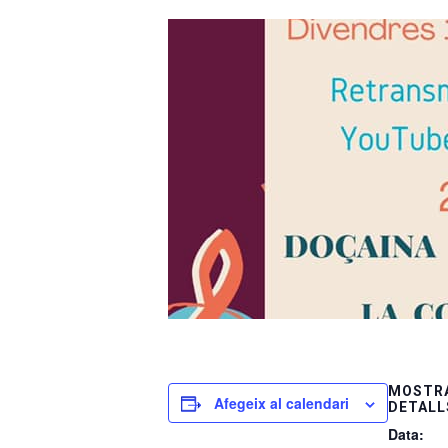
MOSTRA
Afegeix al calendari
DETALL
Data: