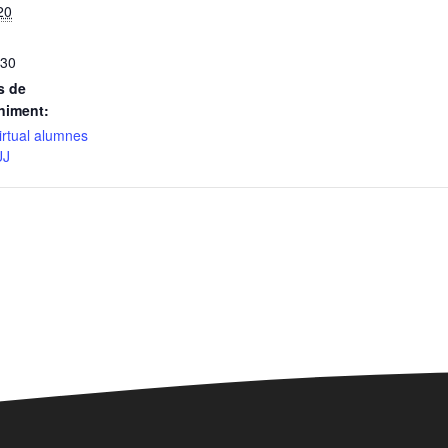
20
:30
s de
niment:
irtual alumnes
UJ