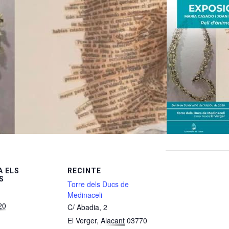
 ELS
RECINTE
S
Torre dels Ducs de
Medinaceli
20
C/ Abadia, 2
El Verger
,
Alacant
03770