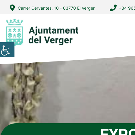
Vés
Carrer Cervantes, 10 - 03770 El Verger
+34 965
al
contingut
EXPO