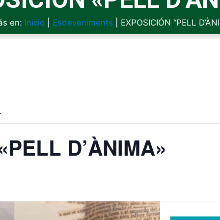
ás en:
Inicio
|
Esdeveniments
|
EXPOSICIÓN “PELL D’ÀN
.
«PELL D’ÀNIMA»