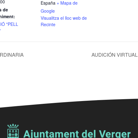
:00
España
+ Mapa de
s de
Google
niment:
Visualitza el lloc web de
IÓ "PELL
Recinte
"
RDINARIA
AUDICIÓN VIRTUA