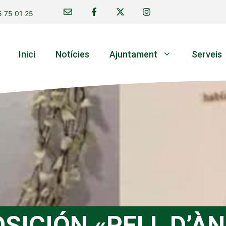
 75 01 25
Inici
Notícies
Ajuntament
Serveis
SICIÓN «PELL D’À