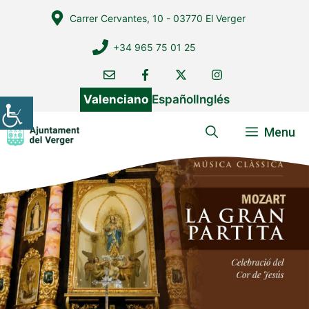
Vés
Carrer Cervantes, 10 - 03770 El Verger
al
contingut
+34 965 75 01 25
Valenciano
Español
Inglés
Menu