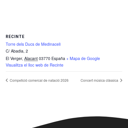
RECINTE
Torre dels Ducs de Medinaceli
C/ Abadia, 2
El Verger
,
Alacant
03770
España
+ Mapa de Google
Visualitza el lloc web de Recinte
Competició comercal de natació 2026
Concert música clàssica