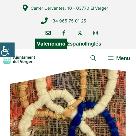
Vés
Carrer Cervantes, 10 - 03770 El Verger
al
contingut
+34 965 75 01 25
Valenciano
Español
Inglés
Menu