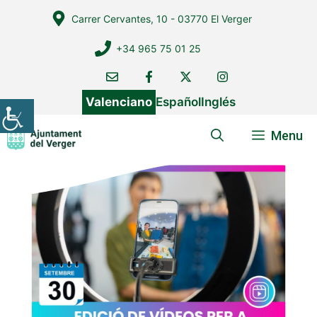
Vés
Carrer Cervantes, 10 - 03770 El Verger
al
contingut
+34 965 75 01 25
Valenciano
Español
Inglés
Menu