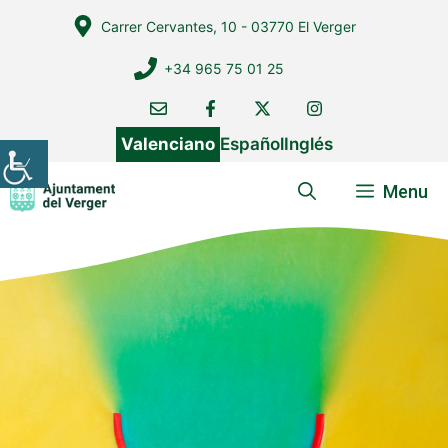
Vés
Carrer Cervantes, 10 - 03770 El Verger
al
contingut
+34 965 75 01 25
Valenciano
Español
Inglés
Menu