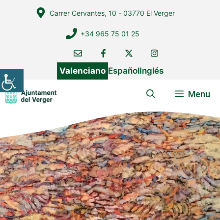
Vés
Carrer Cervantes, 10 - 03770 El Verger
al
contingut
+34 965 75 01 25
Valenciano
Español
Inglés
Menu