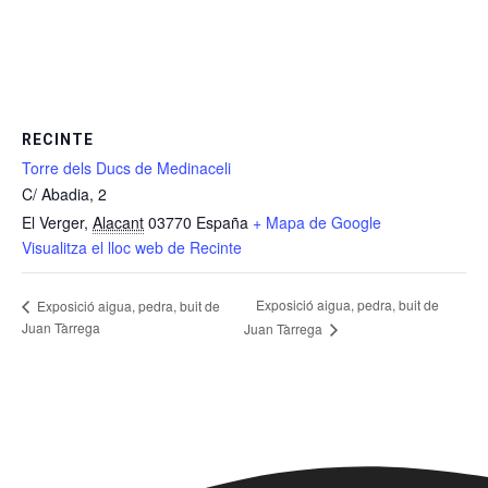
RECINTE
Torre dels Ducs de Medinaceli
C/ Abadia, 2
El Verger
,
Alacant
03770
España
+ Mapa de Google
Visualitza el lloc web de Recinte
Exposició aigua, pedra, buit de
Exposició aigua, pedra, buit de
Juan Tàrrega
Juan Tàrrega