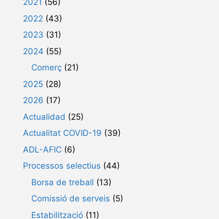
2021
(56)
n
v
2022
(43)
i
e
m
2023
(31)
n
e
2024
(55)
i
n
Comerç
(21)
m
t
2025
(28)
e
2026
(17)
n
t
Actualidad
(25)
s
Actualitat COVID-19
(39)
ADL-AFIC
(6)
Processos selectius
(44)
Borsa de treball
(13)
Comissió de serveis
(5)
Estabilització
(11)