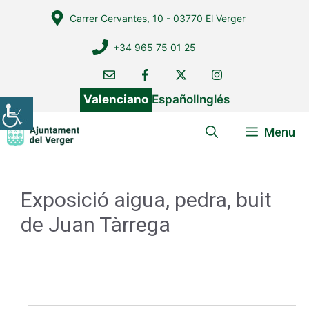
Vés
Carrer Cervantes, 10 - 03770 El Verger
al
contingut
+34 965 75 01 25
Valenciano
Español
Inglés
Menu
Exposició aigua, pedra, buit
de Juan Tàrrega