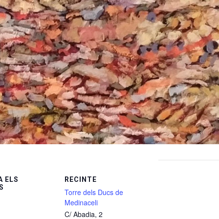
 ELS
RECINTE
S
Torre dels Ducs de
Medinaceli
C/ Abadia, 2