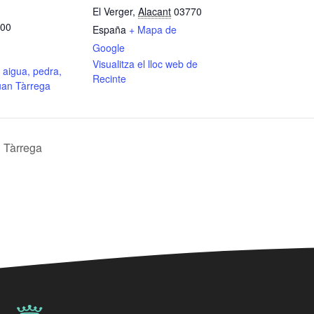
El Verger
,
Alacant
03770
:00
España
+ Mapa de
Google
Visualitza el lloc web de
 aigua, pedra,
Recinte
uan Tàrrega
n Tàrrega