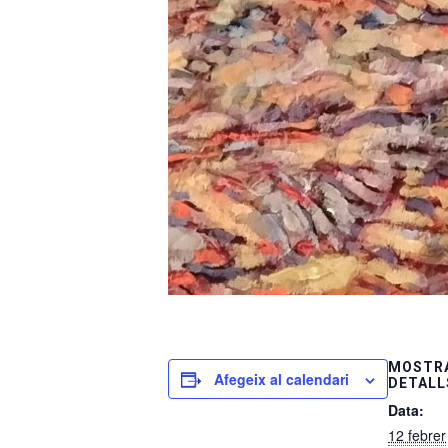
MOSTRA
Afegeix al calendari
DETALL
Data:
12 febrer