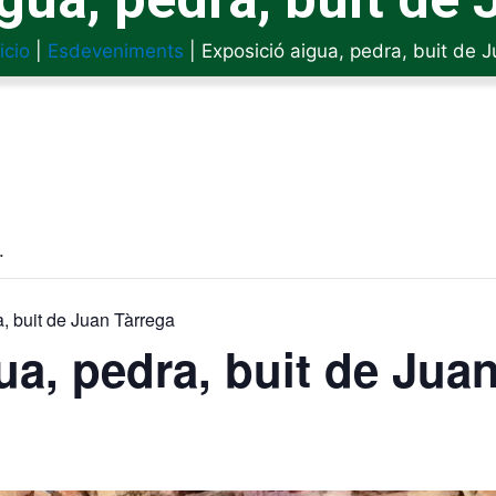
icio
|
Esdeveniments
|
Exposició aigua, pedra, buit de 
.
, buit de Juan Tàrrega
ua, pedra, buit de Jua