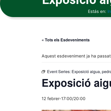
Estás en:
In
« Tots els Esdeveniments
Aquest esdeveniment ja ha passat
Event Series:
Exposició aigua, pedra
Exposició aig
12 febrer-17:00
/
20:00