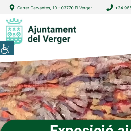
Vés
Carrer Cervantes, 10 - 03770 El Verger
+34 965
al
contingut
Exposició ai