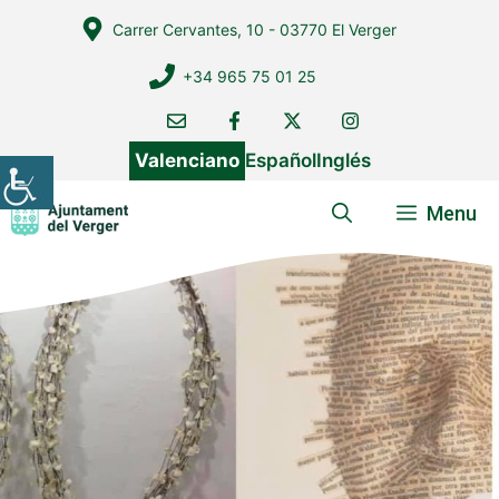
Vés
Carrer Cervantes, 10 - 03770 El Verger
al
contingut
+34 965 75 01 25
Valenciano
Español
Inglés
Menu